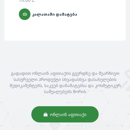
70.00
₾
ᲙᲐᲚᲐᲗᲐᲨᲘ ᲓᲐᲛᲐᲢᲔᲑᲐ
გადადით ონლაინ აფთიაქის გვერდზე და შეარჩიეთ
სასურველი პროდუქტი სხვადასხვა დასახელების
მედიკამენტებს, საკვებ დანამატებსა და კოსმეტიკურ
საშუალებებს შორის
ᲝᲜᲚᲐᲘᲜ ᲐᲤᲗᲘᲐᲥᲘ