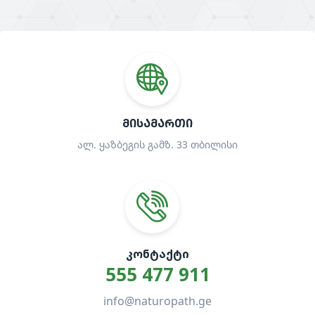
ᲛᲘᲡᲐᲛᲐᲠᲗᲘ
ალ. ყაზბეგის გამზ. 33 თბილისი
ᲙᲝᲜᲢᲐᲥᲢᲘ
555 477 911
info@naturopath.ge