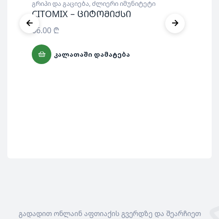
გრიპი და გაციება
,
ძლიერი იმუნიტეტი
CITOMIX – ციტომიქსი
66.00
₾
ძლი
Po
ᲙᲐᲚᲐᲗᲐᲨᲘ ᲓᲐᲛᲐᲢᲔᲑᲐ
წვ
არ
გადადით ონლაინ აფთიაქის გვერდზე და შეარჩიეთ