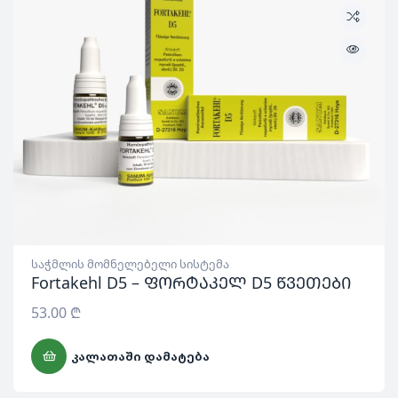
საჭმლის მომნელებელი სისტემა
Fortakehl D5 – ფორტაკელ D5 წვეთები
53.00
₾
ᲙᲐᲚᲐᲗᲐᲨᲘ ᲓᲐᲛᲐᲢᲔᲑᲐ