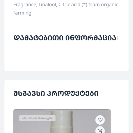
Fragrance, Linalool, Citric acid.(*) from organic
farming.
დამატებითი ინფორმაცია
მწარმოებელი
Glam1965
ქვეყანა
იტალია
თავის მოვლის
მსგავსი პროდუქტები
კატეგორია
საშუალებები
მოცულობა
50 მლ
ᲐᲠ ᲐᲠᲘᲡ ᲛᲐᲠᲐᲒᲨᲘ