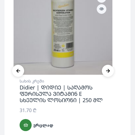
სახის კრემი
სახ
Didier | დიდიე | საღამოს
Ha
ფურისულა ვიტამინ E
კრ
სხეულის ლოსიონი | 250 მლ
60
31.70
₾
ᲕᲠᲪᲚᲐᲓ