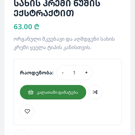
სახის კრემი ნუშის
ექსტრაქტით
63.00
₾
ორგანული მკვებავი და აღმდგენი სახის
კრემი ყველა ტიპის კანისთვის.
რაოდენობა:
-
+
ᲙᲐᲚᲐᲗᲐᲨᲘ ᲓᲐᲛᲐᲢᲔᲑᲐ