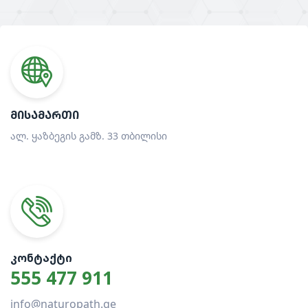
ᲛᲘᲡᲐᲛᲐᲠᲗᲘ
ალ. ყაზბეგის გამზ. 33 თბილისი
ᲙᲝᲜᲢᲐᲥᲢᲘ
555 477 911
info@naturopath.ge