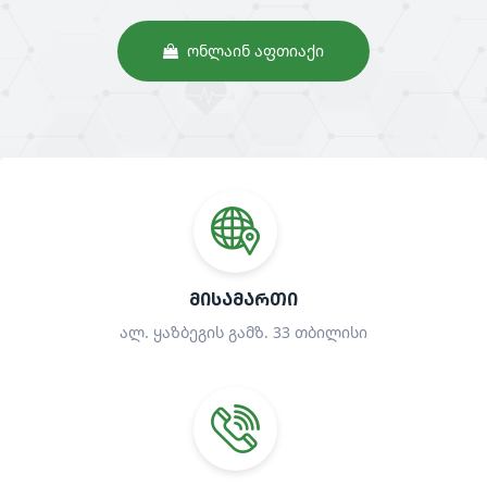
ᲝᲜᲚᲐᲘᲜ ᲐᲤᲗᲘᲐᲥᲘ
ᲛᲘᲡᲐᲛᲐᲠᲗᲘ
ალ. ყაზბეგის გამზ. 33 თბილისი