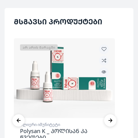
მსგავსი პროდუქტები
ᲐᲠ ᲐᲠᲘᲡ ᲛᲐᲠᲐᲒᲨᲘ
ძლიერი იმუნიტეტი
ანტ
Polysan K _ პოლისან კა
იმუ
წვეთები
Gr