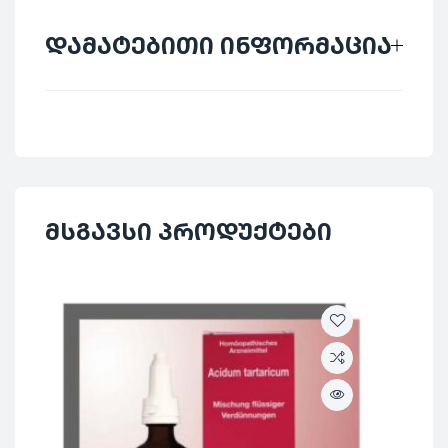
დამატებითი ინფორმაცია
მწარმოებელი
SANUM
ქვეყანა
გერმანია
დაბალი დოზების
მსგავსი პროდუქტები
კატეგორია
პრეპარატები
ᲐᲠ