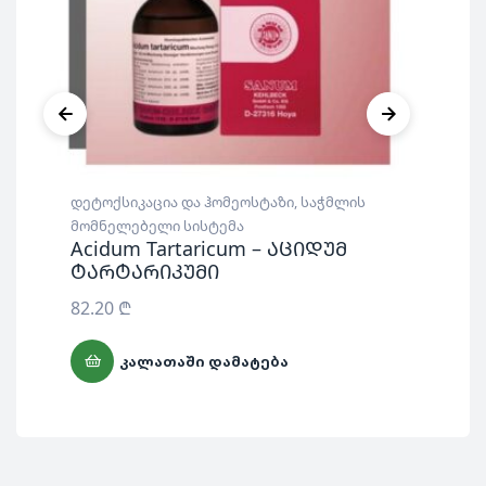
დეტოქსიკაცია და ჰომეოსტაზი
,
საჭმლის
დეტ
Sa
მომნელებელი სისტემა
სა
Acidum Tartaricum – აციდუმ
ტარტარიკუმი
არ
82.20
₾
ᲙᲐᲚᲐᲗᲐᲨᲘ ᲓᲐᲛᲐᲢᲔᲑᲐ