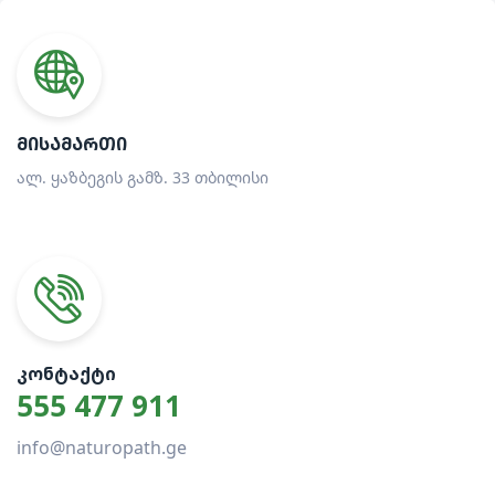
ᲛᲘᲡᲐᲛᲐᲠᲗᲘ
ალ. ყაზბეგის გამზ. 33 თბილისი
ᲙᲝᲜᲢᲐᲥᲢᲘ
555 477 911
info@naturopath.ge