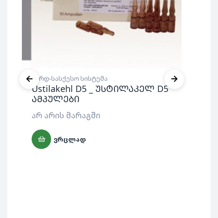
შარდ-სასქესო სისტემა
ენ
Ustilakehl D5 _ უსტილაკელ D5
β-
ამპულები
ე
არ არის მარაგში
70
ᲕᲠᲪᲚᲐᲓ