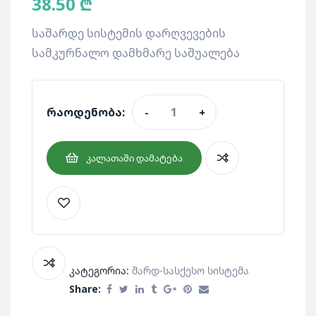
38.50
₾
საშარდე სისტემის დარღვევების
სამკურნალო დამხმარე საშუალება
რაოდენობა:
-
+
ᲙᲐᲚᲐᲗᲐᲨᲘ ᲓᲐᲛᲐᲢᲔᲑᲐ
კატეგორია:
Შარდ-Სასქესო Სისტემა
Share: