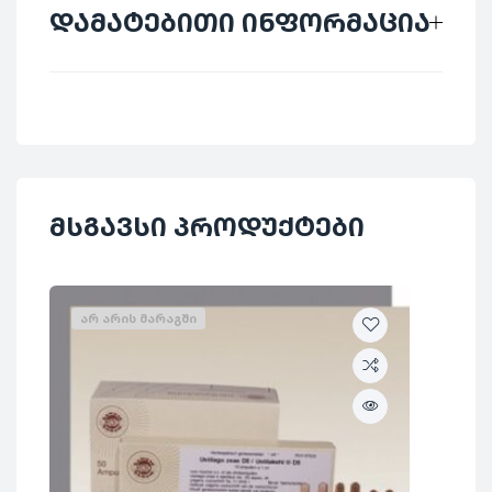
დამატებითი ინფორმაცია
მწარმოებელი
Pekana
ქვეყანა
გერმანია
დაბალი დოზების
მსგავსი პროდუქტები
კატეგორია
პრეპარატები
მოცულობა
50 მლ
ᲐᲠ ᲐᲠᲘᲡ ᲛᲐᲠᲐᲒᲨᲘ