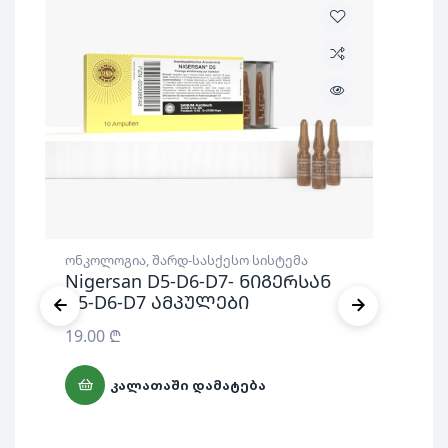
ონკოლოგია
,
შარდ-სასქესო სისტემა
Nigersan D5-D6-D7- ნიგერსან
D5-D6-D7 ამპულები
19.00
₾
ᲙᲐᲚᲐᲗᲐᲨᲘ ᲓᲐᲛᲐᲢᲔᲑᲐ