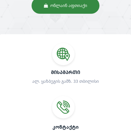
ᲝᲜᲚᲐᲘᲜ ᲐᲤᲗᲘᲐᲥᲘ
ᲛᲘᲡᲐᲛᲐᲠᲗᲘ
ალ. ყაზბეგის გამზ. 33 თბილისი
ᲙᲝᲜᲢᲐᲥᲢᲘ