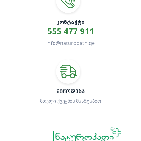
ᲙᲝᲜᲢᲐᲥᲢᲘ
555 477 911
info@naturopath.ge
ᲛᲘᲬᲝᲓᲔᲑᲐ
მთელი ქვეყნის მასშტაბით