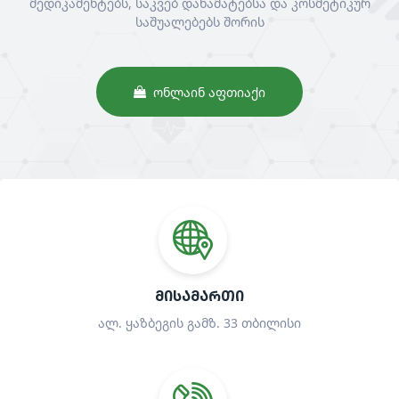
მედიკამენტებს, საკვებ დანამატებსა და კოსმეტიკურ
საშუალებებს შორის
ᲝᲜᲚᲐᲘᲜ ᲐᲤᲗᲘᲐᲥᲘ
ᲛᲘᲡᲐᲛᲐᲠᲗᲘ
ალ. ყაზბეგის გამზ. 33 თბილისი