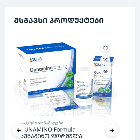
ჯგუფი
დანამატები
მსგავსი პროდუქტები
ქვეყანა
იტალია
საკვები
კატეგორია
დანამატები
ᲐᲠ
საკვები დანამატები
საკ
GUNAMINO Formula –
Vi
გუნამინო ფორმულა
ვი