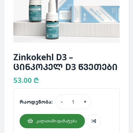
Zinkokehl D3 –
ცინკოკელ D3 წვეთები
53.00
₾
რაოდენობა:
-
+
ᲙᲐᲚᲐᲗᲐᲨᲘ ᲓᲐᲛᲐᲢᲔᲑᲐ