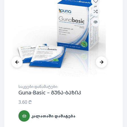
საკვები დანამატები
საკ
Guna-Basic – გუნა-ბაზიკ
Om
ფ
3.60
₾
54
ᲙᲐᲚᲐᲗᲐᲨᲘ ᲓᲐᲛᲐᲢᲔᲑᲐ