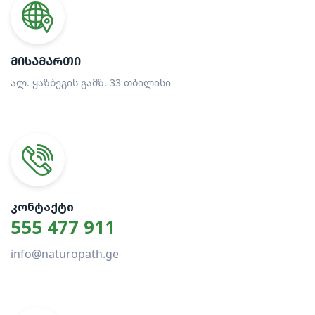
ᲛᲘᲡᲐᲛᲐᲠᲗᲘ
ალ. ყაზბეგის გამზ. 33 თბილისი
ᲙᲝᲜᲢᲐᲥᲢᲘ
555 477 911
info@naturopath.ge