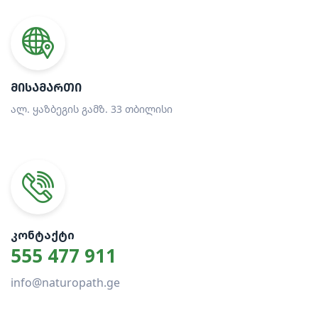
ᲛᲘᲡᲐᲛᲐᲠᲗᲘ
ალ. ყაზბეგის გამზ. 33 თბილისი
ᲙᲝᲜᲢᲐᲥᲢᲘ
555 477 911
info@naturopath.ge