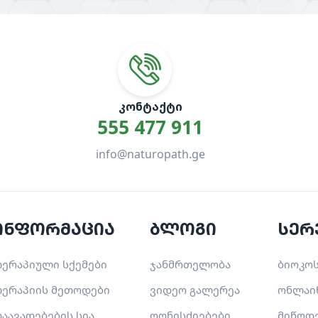
ᲙᲝᲜᲢᲐᲥᲢᲘ
555 477 911
info@naturopath.ge
ინფორმაცია
ბლოგი
სერ
ერაპიული სქემები
ჯანმრთელობა
ბიოკოს
ერაპიის მეთოდები
ვიდეო გალერეა
ონლაი
აავადებების სია
ღონისძიებები
მიწოდ