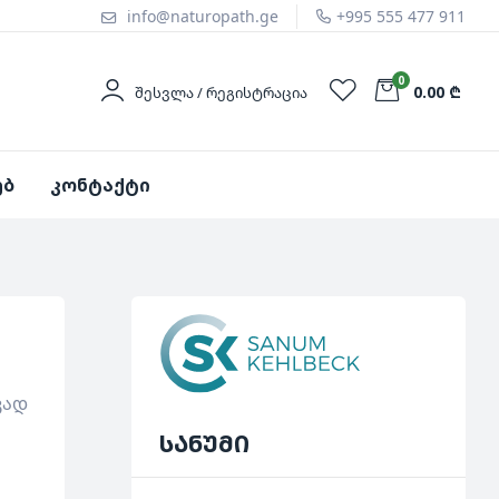
info@naturopath.ge
+995 555 477 911
0
0.00 ₾
ᲨᲔᲡᲕᲚᲐ / ᲠᲔᲒᲘᲡᲢᲠᲐᲪᲘᲐ
ებ
კონტაქტი
ვად
სანუმი