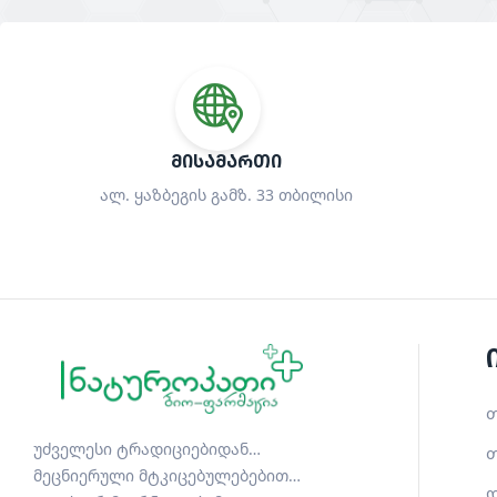
ᲛᲘᲡᲐᲛᲐᲠᲗᲘ
ალ. ყაზბეგის გამზ. 33 თბილისი
თ
უძველესი ტრადიციებიდან…
თ
მეცნიერული მტკიცებულებებით…
დ