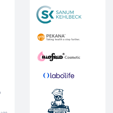
ს
ავე