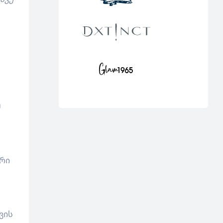
მ
ური
ვის