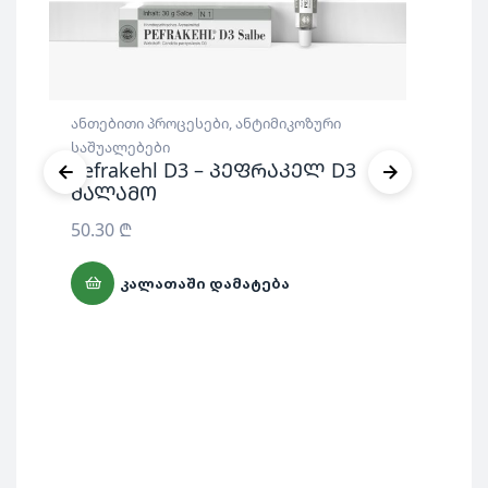
ანთებითი პროცესები
,
ანტიმიკოზური
საშუალებები
Pefrakehl D3 – პეფრაკელ D3
მალამო
ანტ
სას
50.30
₾
Ex
ამ
ᲙᲐᲚᲐᲗᲐᲨᲘ ᲓᲐᲛᲐᲢᲔᲑᲐ
არ