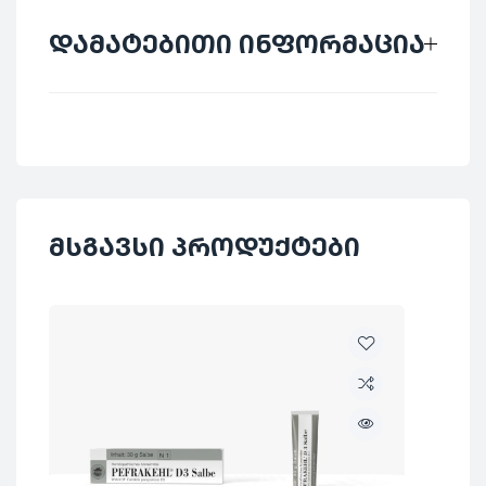
დამატებითი ინფორმაცია
მწარმოებელი
SANUM
ქვეყანა
გერმანია
დაბალი დოზების
მსგავსი პროდუქტები
კატეგორია
პრეპარატები
ᲐᲠ