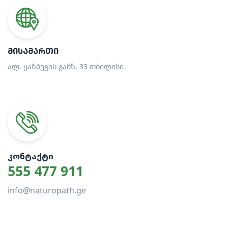
ᲛᲘᲡᲐᲛᲐᲠᲗᲘ
ალ. ყაზბეგის გამზ. 33 თბილისი
ᲙᲝᲜᲢᲐᲥᲢᲘ
555 477 911
info@naturopath.ge